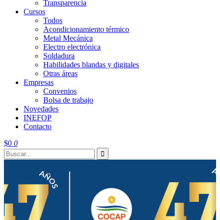
Transparencia
Cursos
Todos
Acondicionamiento térmico
Metal Mecánica
Electro electrónica
Soldadura
Habilidades blandas y digitales
Otras áreas
Empresas
Convenios
Bolsa de trabajo
Novedades
INEFOP
Contacto
$
0
0