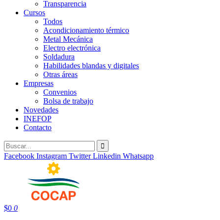
Transparencia
Cursos
Todos
Acondicionamiento térmico
Metal Mecánica
Electro electrónica
Soldadura
Habilidades blandas y digitales
Otras áreas
Empresas
Convenios
Bolsa de trabajo
Novedades
INEFOP
Contacto
Facebook
Instagram
Twitter
Linkedin
Whatsapp
$
0
0