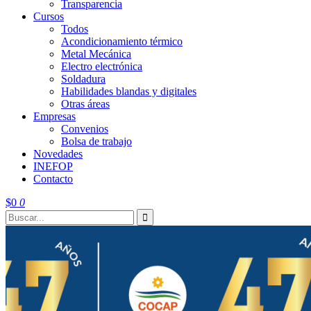
Transparencia
Cursos
Todos
Acondicionamiento térmico
Metal Mecánica
Electro electrónica
Soldadura
Habilidades blandas y digitales
Otras áreas
Empresas
Convenios
Bolsa de trabajo
Novedades
INEFOP
Contacto
$
0
0