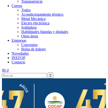
Transparencia
Cursos
Todos
Acondicionamiento térmico
Metal Mecánica
Electro electrónica
Soldadura
Habilidades blandas y digitales
Otras áreas
Empresas
Convenios
Bolsa de trabajo
Novedades
INEFOP
Contacto
$
0
0