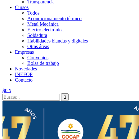
Transparencia
Cursos
Todos
Acondicionamiento térmico
Metal Mecánica
Electro electrónica
Soldadura
Habilidades blandas y digitales
Otras áreas
Empresas
Convenios
Bolsa de trabajo
Novedades
INEFOP
Contacto
$
0
0