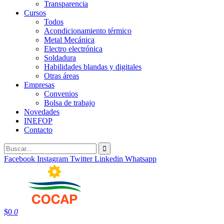
Transparencia
Cursos
Todos
Acondicionamiento térmico
Metal Mecánica
Electro electrónica
Soldadura
Habilidades blandas y digitales
Otras áreas
Empresas
Convenios
Bolsa de trabajo
Novedades
INEFOP
Contacto
Facebook
Instagram
Twitter
Linkedin
Whatsapp
$
0
0