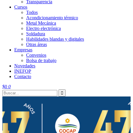
Transparencia
Cursos
Todos
Acondicionamiento térmico
Metal Mecánica
Electro electrónica
Soldadura
Habilidades blandas y digitales
Otras áreas
Empresas
Convenios
Bolsa de trabajo
Novedades
INEFOP
Contacto
$
0
0