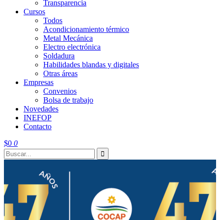
Transparencia
Cursos
Todos
Acondicionamiento térmico
Metal Mecánica
Electro electrónica
Soldadura
Habilidades blandas y digitales
Otras áreas
Empresas
Convenios
Bolsa de trabajo
Novedades
INEFOP
Contacto
$
0
0