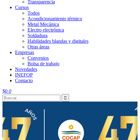
Transparencia
Cursos
Todos
Acondicionamiento térmico
Metal Mecánica
Electro electrónica
Soldadura
Habilidades blandas y digitales
Otras áreas
Empresas
Convenios
Bolsa de trabajo
Novedades
INEFOP
Contacto
$
0
0