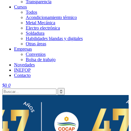
Transparencia
Cursos
Todos
Acondicionamiento térmico
Metal Mecánica
Electro electrónica
Soldadura
Habilidades blandas y digitales
Otras áreas
Empresas
Convenios
Bolsa de trabajo
Novedades
INEFOP
Contacto
$
0
0