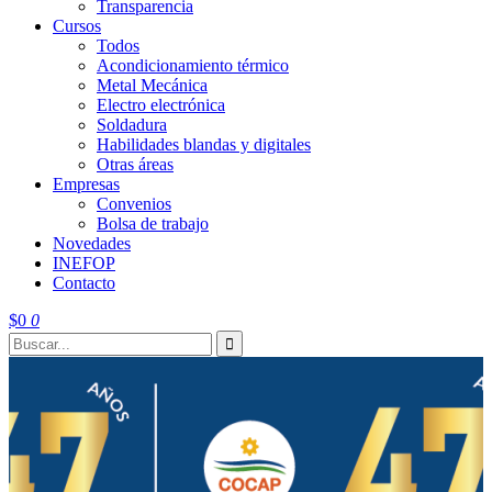
Transparencia
Cursos
Todos
Acondicionamiento térmico
Metal Mecánica
Electro electrónica
Soldadura
Habilidades blandas y digitales
Otras áreas
Empresas
Convenios
Bolsa de trabajo
Novedades
INEFOP
Contacto
$
0
0