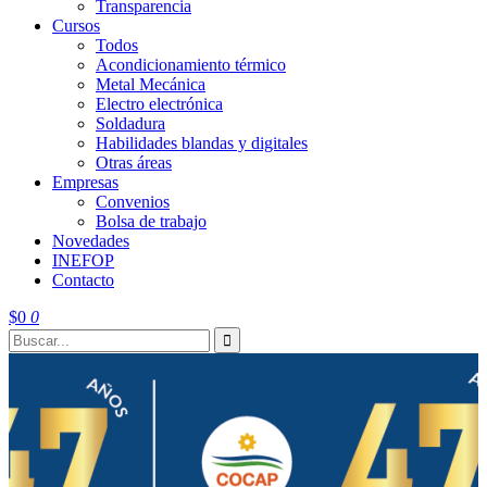
Transparencia
Cursos
Todos
Acondicionamiento térmico
Metal Mecánica
Electro electrónica
Soldadura
Habilidades blandas y digitales
Otras áreas
Empresas
Convenios
Bolsa de trabajo
Novedades
INEFOP
Contacto
$
0
0