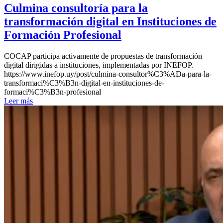
Culmina consultoría para la
transformación digital en Instituciones de
Formación Profesional
COCAP participa activamente de propuestas de transformación
digital dirigidas a instituciones, implementadas por INEFOP.
https://www.inefop.uy/post/culmina-consultor%C3%ADa-para-la-
transformaci%C3%B3n-digital-en-instituciones-de-
formaci%C3%B3n-profesional
Leer más