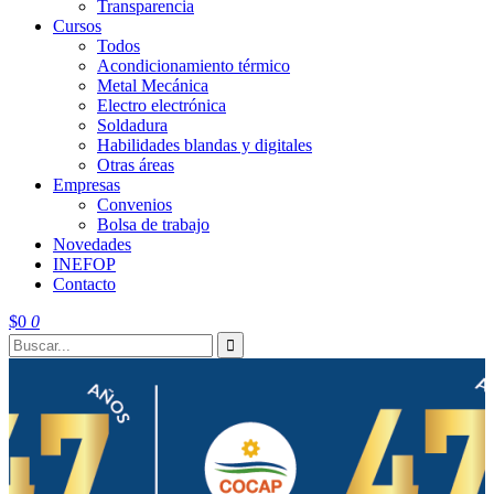
Transparencia
Cursos
Todos
Acondicionamiento térmico
Metal Mecánica
Electro electrónica
Soldadura
Habilidades blandas y digitales
Otras áreas
Empresas
Convenios
Bolsa de trabajo
Novedades
INEFOP
Contacto
$
0
0