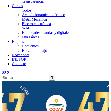
Transparencia
Cursos
Todos
Acondicionamiento térmico
Metal Mecánica
Electro electrónica
Soldadura
Habilidades blandas y digitales
Otras áreas
Empresas
Convenios
Bolsa de trabajo
Novedades
INEFOP
Contacto
$
0
0