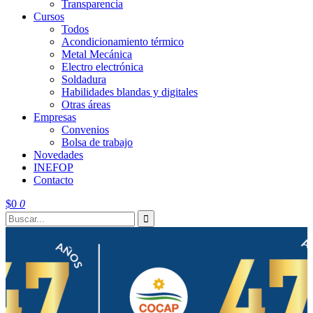
Transparencia
Cursos
Todos
Acondicionamiento térmico
Metal Mecánica
Electro electrónica
Soldadura
Habilidades blandas y digitales
Otras áreas
Empresas
Convenios
Bolsa de trabajo
Novedades
INEFOP
Contacto
$
0
0