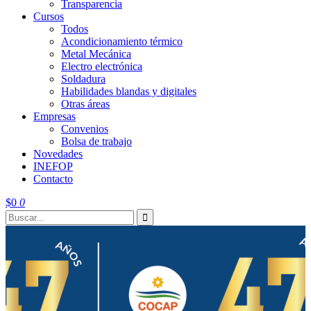
Transparencia
Cursos
Todos
Acondicionamiento térmico
Metal Mecánica
Electro electrónica
Soldadura
Habilidades blandas y digitales
Otras áreas
Empresas
Convenios
Bolsa de trabajo
Novedades
INEFOP
Contacto
$
0
0