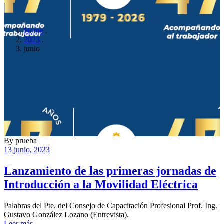
Home
.
2023
.
junio
By
prueba
13 junio, 2023
Lanzamiento de las primeras jornadas de
Introducción a la Movilidad Eléctrica
Palabras del Pte. del Consejo de Capacitación Profesional Prof. Ing.
Gustavo González Lozano (Entrevista).
Leer más