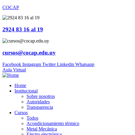
COCAP
2924 83 16 al 19
cursos@cocap.edu.uy
Facebook
Instagram
Twitter
Linkedin
Whatsapp
Aula Virtual
Home
Institucional
Sobre nosotros
Autoridades
Transparencia
Cursos
Todos
Acondicionamiento térmico
Metal Mecánica
Electro electrónica