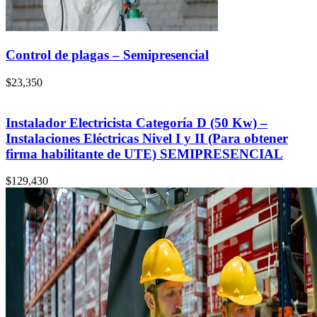
Control de plagas – Semipresencial
$
23,350
Instalador Electricista Categoría D (50 Kw) –
Instalaciones Eléctricas Nivel I y II (Para obtener
firma habilitante de UTE) SEMIPRESENCIAL
$
129,430