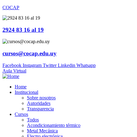
COCAP
2924 83 16 al 19
cursos@cocap.edu.uy
Facebook
Instagram
Twitter
Linkedin
Whatsapp
Aula Virtual
Home
Institucional
Sobre nosotros
Autoridades
Transparencia
Cursos
Todos
Acondicionamiento térmico
Metal Mecánica
Electro electrónica