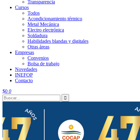
Transparencia
Cursos
Todos
Acondicionamiento térmico
Metal Mecánica
Electro electrónica
Soldadura
Habilidades blandas y digitales
Otras áreas
Empresas
Convenios
Bolsa de trabajo
Novedades
INEFOP
Contacto
$
0
0