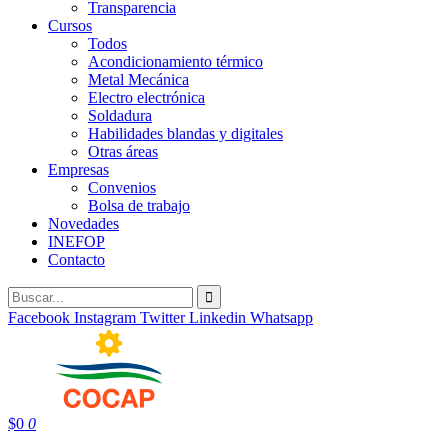
Transparencia
Cursos
Todos
Acondicionamiento térmico
Metal Mecánica
Electro electrónica
Soldadura
Habilidades blandas y digitales
Otras áreas
Empresas
Convenios
Bolsa de trabajo
Novedades
INEFOP
Contacto
Facebook
Instagram
Twitter
Linkedin
Whatsapp
$
0
0