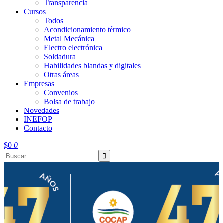
Transparencia
Cursos
Todos
Acondicionamiento térmico
Metal Mecánica
Electro electrónica
Soldadura
Habilidades blandas y digitales
Otras áreas
Empresas
Convenios
Bolsa de trabajo
Novedades
INEFOP
Contacto
$
0
0