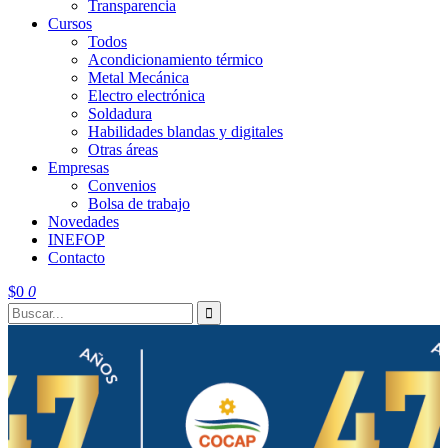
Transparencia
Cursos
Todos
Acondicionamiento térmico
Metal Mecánica
Electro electrónica
Soldadura
Habilidades blandas y digitales
Otras áreas
Empresas
Convenios
Bolsa de trabajo
Novedades
INEFOP
Contacto
$
0
0